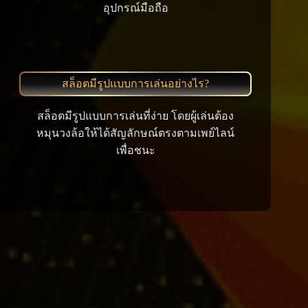
อุปกรณ์มือถือ
สล็อตมีรูปแบบการเล่นอย่างไร?
สล็อตมีรูปแบบการเล่นที่ง่าย โดยผู้เล่นต้อง
หมุนวงล้อให้ได้สัญลักษณ์ตรงตามเพย์ไลน์
เพื่อชนะ