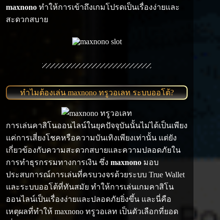
maxnono
ทำให้การเข้าถึงเกมโปรดเป็นเรื่องง่ายและ
สะดวกสบาย
ทำไมต้องเล่น maxnono ทรูวอเลท ระบบออโต้?
การเล่นคาสิโนออนไลน์ในยุคปัจจุบันนั้นไม่ได้เป็นเพียง
แค่การเสี่ยงโชคหรือความบันเทิงเพียงเท่านั้น แต่ยัง
เกี่ยวข้องกับความสะดวกสบายและความปลอดภัยใน
การทำธุรกรรมทางการเงิน ซึ่ง
maxnono
มอบ
ประสบการณ์การเล่นที่ครบวงจรด้วยระบบ True Wallet
และระบบออโต้ที่ทันสมัย ทำให้การเล่นเกมคาสิโน
ออนไลน์เป็นเรื่องง่ายและปลอดภัยยิ่งขึ้น และนี่คือ
เหตุผลที่ทำให้ maxnono ทรูวอเลท เป็นตัวเลือกที่ยอด