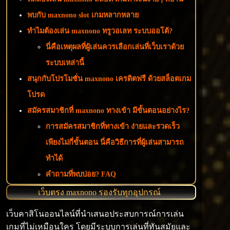
พบกับ maxnono slot เกมหลากหลาย
ทำไมต้องเล่น maxnono ทรูวอเลท ระบบออโต้?
นี่คือเหตุผลที่ผู้เล่นควรเลือกเล่นที่เว็บเราด้วย
ระบบเหล่านี้
สนุกกับโปรโมชั่น maxnono เครดิตฟรี ด้วยสล็อตเกม
โปรด
สมัครสมาชิกที่ maxnono ทางเข้า มีขั้นตอนอย่างไร?
การสมัครสมาชิกที่ทางเข้า ง่ายและรวดเร็ว
เพียงไม่กี่ขั้นตอน นี่คือวิธีการที่ผู้เล่นสามารถ
ทำได้
คำถามที่พบบ่อย? FAQ
เว็บตรง maxnono รองรับทุกอุปกรณ์
เว็บคาสิโนออนไลน์ที่นำเสนอประสบการณ์การเล่น
เกมที่ไม่เหมือนใคร โดยมีระบบการเล่นที่ทันสมัยและ