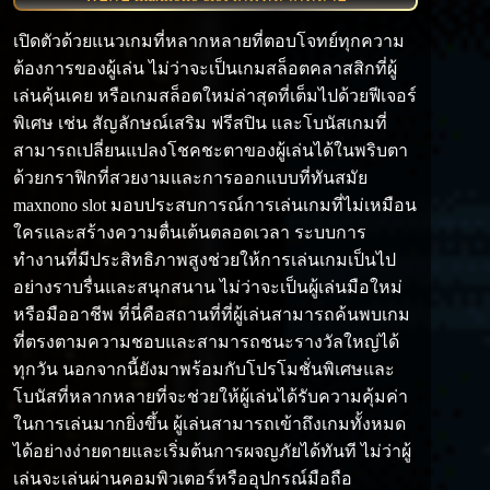
เปิดตัวด้วยแนวเกมที่หลากหลายที่ตอบโจทย์ทุกความ
ต้องการของผู้เล่น ไม่ว่าจะเป็นเกมสล็อตคลาสสิกที่ผู้
เล่นคุ้นเคย หรือเกมสล็อตใหม่ล่าสุดที่เต็มไปด้วยฟีเจอร์
พิเศษ เช่น สัญลักษณ์เสริม ฟรีสปิน และโบนัสเกมที่
สามารถเปลี่ยนแปลงโชคชะตาของผู้เล่นได้ในพริบตา
ด้วยกราฟิกที่สวยงามและการออกแบบที่ทันสมัย
maxnono slot มอบประสบการณ์การเล่นเกมที่ไม่เหมือน
ใครและสร้างความตื่นเต้นตลอดเวลา ระบบการ
ทำงานที่มีประสิทธิภาพสูงช่วยให้การเล่นเกมเป็นไป
อย่างราบรื่นและสนุกสนาน ไม่ว่าจะเป็นผู้เล่นมือใหม่
หรือมืออาชีพ ที่นี่คือสถานที่ที่ผู้เล่นสามารถค้นพบเกม
ที่ตรงตามความชอบและสามารถชนะรางวัลใหญ่ได้
ทุกวัน นอกจากนี้ยังมาพร้อมกับโปรโมชั่นพิเศษและ
โบนัสที่หลากหลายที่จะช่วยให้ผู้เล่นได้รับความคุ้มค่า
ในการเล่นมากยิ่งขึ้น ผู้เล่นสามารถเข้าถึงเกมทั้งหมด
ได้อย่างง่ายดายและเริ่มต้นการผจญภัยได้ทันที ไม่ว่าผู้
เล่นจะเล่นผ่านคอมพิวเตอร์หรืออุปกรณ์มือถือ