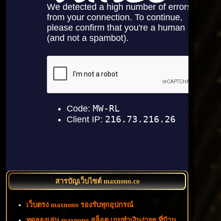
สารบัญเว็บไซต์
maxnono.co
เว็บตรง maxnono รองรับทุกอุปกรณ์
ทดลองเล่น maxnono สล็อต เกมทำเงินง่ายๆ ที่บ้าน